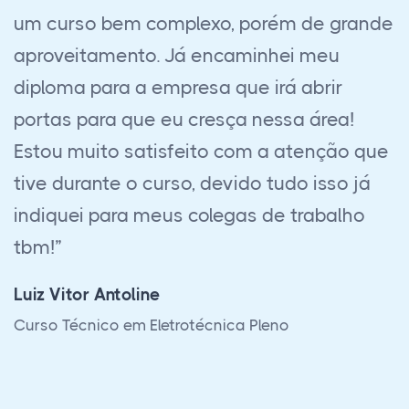
complexo, porém de grande
muito bom, est
o. Já encaminhei meu
o EAD, mas rea
empresa que irá abrir
muito em minha
 eu cresça nessa área!
sem contar no 
tisfeito com a atenção que
suporte sempre
curso, devido tudo isso já
todas as dúvid
meus colegas de trabalho
processo. Só te
Fernando Gama 
Curso Técnico em 
ne
letrotécnica Pleno