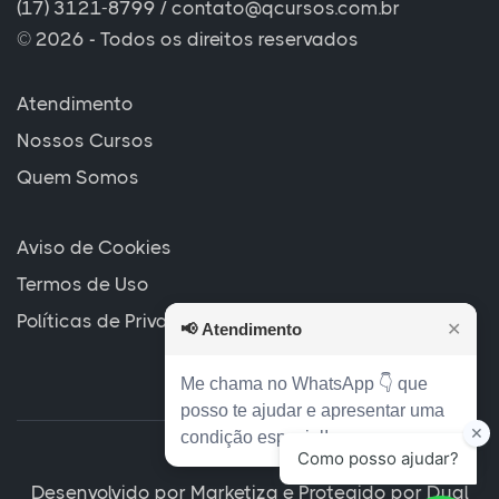
(17) 3121-8799
/
contato@qcursos.com.br
© 2026 - Todos os direitos reservados
Atendimento
Nossos Cursos
Quem Somos
Aviso de Cookies
Termos de Uso
Políticas de Privacidade
📢
Atendimento
✕
Me chama no WhatsApp 👇 que
posso te ajudar e apresentar uma
condição especial!
Desenvolvido por
Marketiza
e Protegido por
Dual