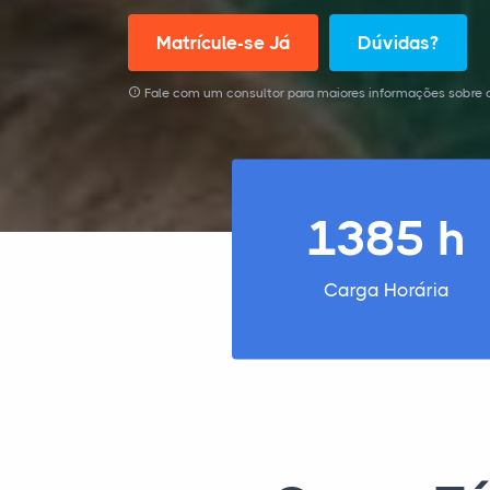
Matrícule-se Já
Dúvidas?
Fale com um consultor para maiores informações sobre o
1385 h
Carga Horária