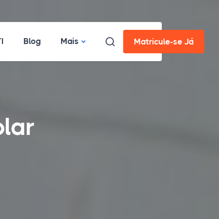
I
Blog
Mais
Matricule-se Já
lar