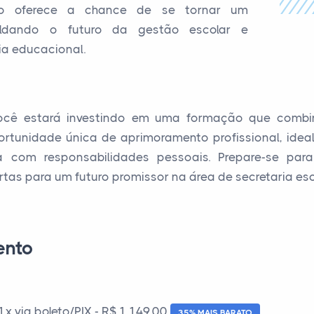
so oferece a chance de se tornar um
moldando o futuro da gestão escolar e
ia educacional.
ocê estará investindo em uma formação que combina
portunidade única de aprimoramento profissional, idea
ra com responsabilidades pessoais. Prepare-se pa
tas para um futuro promissor na área de secretaria esc
ento
 via boleto/PIX - R$ 1.149,00
35% MAIS BARATO