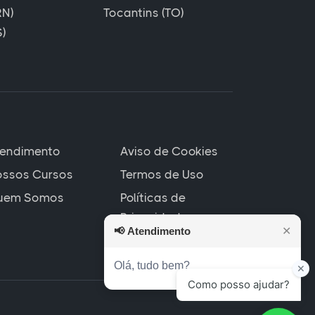
RN)
Tocantins (TO)
)
tendimento
Aviso de Cookies
ssos Cursos
Termos de Uso
uem Somos
Políticas de
Privacidade
📢
Atendimento
✕
Olá, tudo bem?