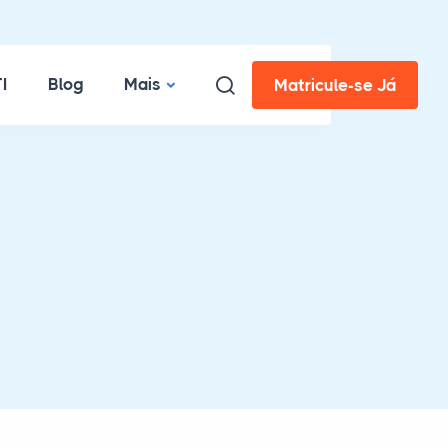
I
Blog
Mais
Matricule-se Já