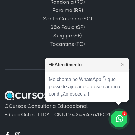
Rondônia (RO)
Roraima (RR)
Santa Catarina (SC)
São Paulo (SP)
Sergipe (SE)
Tocantins (TO)
📢
Atendimento
✕
Me chama no WhatsApp 👇 que
posso te ajudar e apresentar uma
condição especial!
QCursos Consultoria Educacional
Educa Online LTDA - CNPJ 24.345.436/0001-80
1