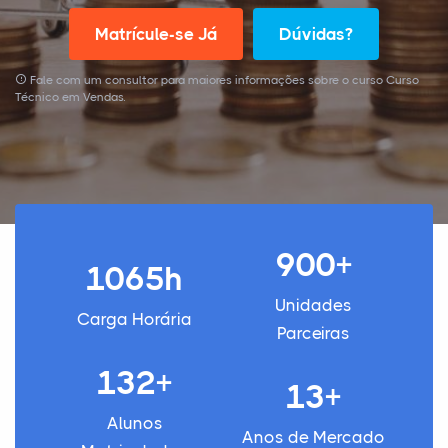
Matrícule-se Já
Dúvidas?
Fale com um consultor para maiores informações sobre o curso Curso
Técnico em Vendas.
900+
1065h
Unidades
Carga Horária
Parceiras
132+
13+
Alunos
Anos de Mercado