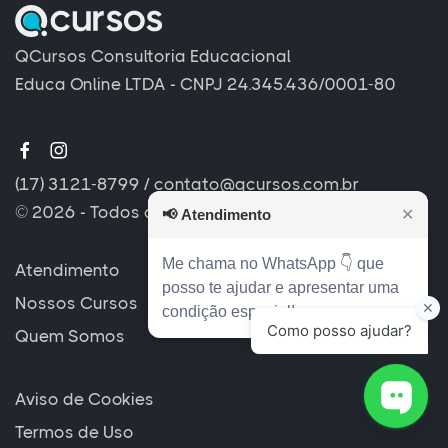
QCursos Consultoria Educacional
Educa Online LTDA - CNPJ 24.345.436/0001-80
(17) 3121-8799
/
contato@qcursos.com.br
© 2026 - Todos os direitos reservados
📢
Atendimento
✕
Me chama no WhatsApp 👇 que
Atendimento
posso te ajudar e apresentar uma
Nossos Cursos
condição especial!
Quem Somos
Aviso de Cookies
Termos de Uso