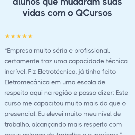
alunos que mudaram suas
vidas com o QCursos
“Foi uma experiência maravilhosa fazer
esse curso em EaD, à principio fiquei com
receio de fazer pois é muito diferente de
curso presencial, requer muita
organização e atenção. No começo fiquei
muito em dúvida se conseguiria fazer
esse curso, mas com o passar do tempo
fui pegando o jeito. Contei muito com a