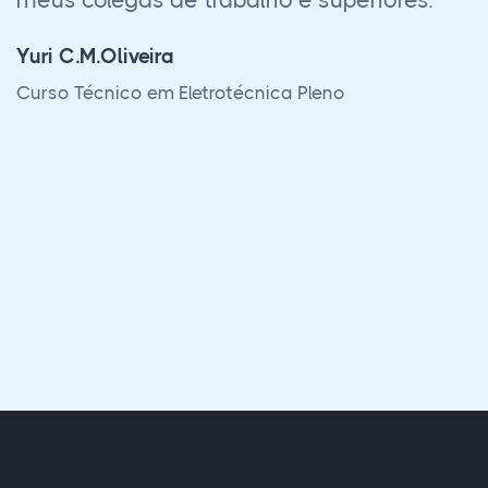
ajuda dos tutores de cada matéria e do
suporte. Precisava muito fazer esse curso
para poder me cadastrar no MTur e ser
uma Guia de Turismo regularizada.”
Joana Darc
Curso Técnico em Guia de Turismo Nacional e
América do Sul