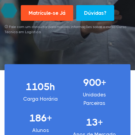
Matrícule-se Já
Dúvidas?
Fale com um consultor para maiores informações sobre o curso Curso
Técnico em Logística.
900+
1105h
Unidades
Carga Horária
Parceiras
186+
13+
Alunos
Anos de Mercado