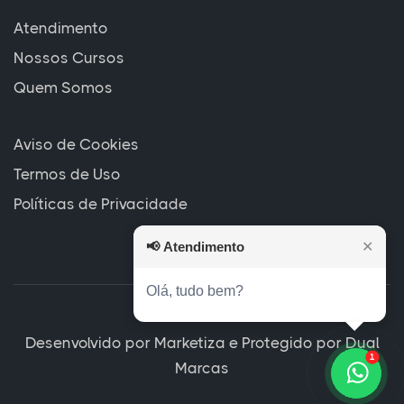
Atendimento
Nossos Cursos
Quem Somos
Aviso de Cookies
Termos de Uso
Políticas de Privacidade
📢
Atendimento
✕
Me chama no WhatsApp 👇 que
posso te ajudar e apresentar uma
condição especial!
Desenvolvido por
Marketiza
e Protegido por
Dual
1
Marcas