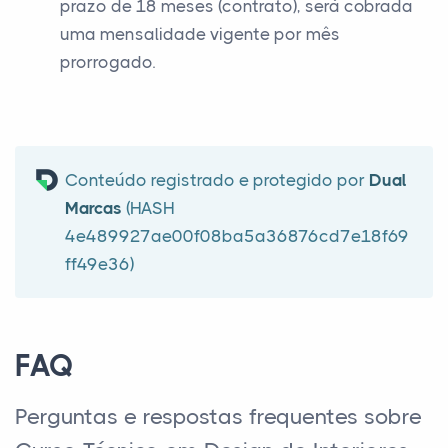
prazo de 18 meses (contrato), será cobrada
uma mensalidade vigente por mês
prorrogado.
Conteúdo registrado e protegido por
Dual
Marcas
(HASH
4e489927ae00f08ba5a36876cd7e18f69
ff49e36)
FAQ
Perguntas e respostas frequentes sobre