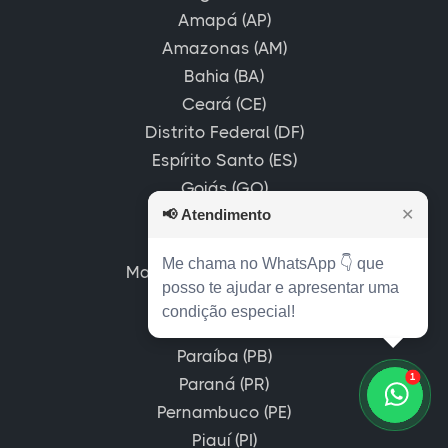
Amapá (AP)
Amazonas (AM)
Bahia (BA)
Ceará (CE)
Distrito Federal (DF)
Espírito Santo (ES)
Goiás (GO)
📢
Maranhão (MA)
Atendimento
✕
Mato Grosso (MT)
Me chama no WhatsApp 👇 que
Mato Grosso do Sul (MS)
posso te ajudar e apresentar uma
Minas Gerais (MG)
condição especial!
Pará (PA)
Paraíba (PB)
1
Paraná (PR)
Pernambuco (PE)
Piauí (PI)