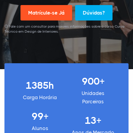
Matrícule-se Já
Dúvidas?
Fale com um consultor para maiores informações sobre o curso Curso
Técnico em Design de Interiores.
900+
1385h
Unidades
Carga Horária
Parceiras
99+
13+
Alunos
Anos de Mercado