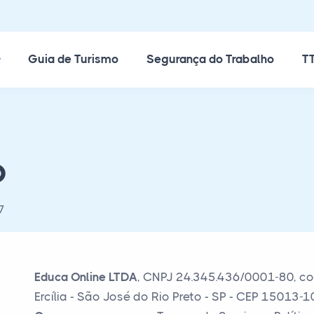
ossos Cursos
Guia de Turismo
Segurança do Trabalho
TT
o
7
Educa Online LTDA
, CNPJ 24.345.436/0001-80, co
Ercília - São José do Rio Preto - SP - CEP 1501