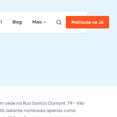
I
Blog
Mais
Matricule-se Já
m sede na Rua Santos Dumont, 79 - Vila
3-100, adiante nominada apenas como