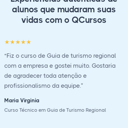
alunos que mudaram suas
vidas com o QCursos
ismo regional
“Realizei o curso de Guia 
to. Gostaria
Nacional e Regional, e pelo
 e
realizei, todas as dúvidas 
”
somente do conteúdo prog
em relação a outras event
respondidas. Em menos de 
mo Regional
realizar todas as provas pr
a plataforma do site é func