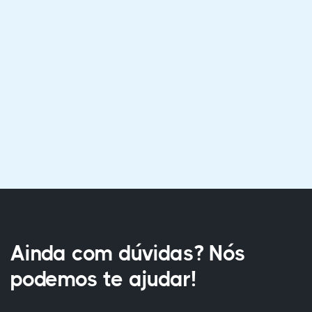
responsiva. Foi satisfatório
Isabela G. M. de Santana
Curso Técnico em Guia de Turis
Ainda com dúvidas? Nós
podemos te ajudar!