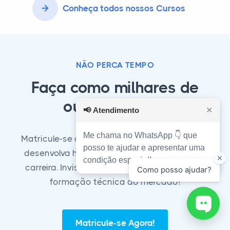
Conheça todos nossos Cursos
NÃO PERCA TEMPO
Faça como milhares de
outros alunos!
📢
Atendimento
✕
Me chama no WhatsApp 👇 que
Matricule-se agora em nosso curso técnico e
posso te ajudar e apresentar uma
desenvolva habilidades essenciais para sua
condição especial!
carreira. Invista em seu futuro com a melhor
formação técnica do mercado!
Matricule-se Agora!