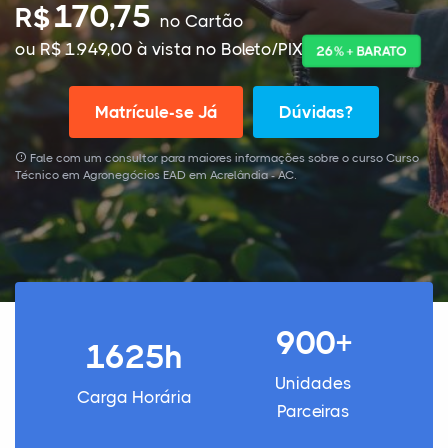
170,75
R$
no Cartão
ou R$ 1.949,00 à vista no Boleto/PIX
26% + BARATO
Matrícule-se Já
Dúvidas?
Fale com um consultor para maiores informações sobre o curso Curso
Técnico em Agronegócios EAD em Acrelândia - AC.
900+
1625h
Unidades
Carga Horária
Parceiras