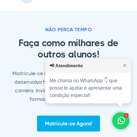
NÃO PERCA TEMPO
Faça como milhares de
outros alunos!
📢
Atendimento
✕
Matricule-se agora em nosso curso técnico e
Me chama no WhatsApp 👇 que
desenvolva habilidades essenciais para sua
posso te ajudar e apresentar uma
carreira. Invista em seu futuro com a melhor
condição especial!
formação técnica do mercado!
1
Matricule-se Agora!