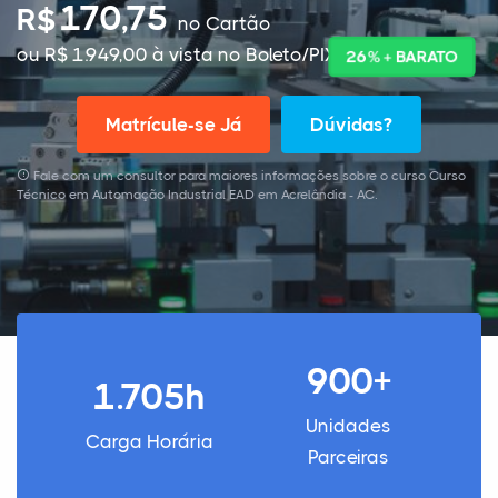
170,75
R$
no Cartão
ou R$ 1.949,00 à vista no Boleto/PIX
26% + BARATO
Matrícule-se Já
Dúvidas?
Fale com um consultor para maiores informações sobre o curso Curso
Técnico em Automação Industrial EAD em Acrelândia - AC.
900+
1.705h
Unidades
Carga Horária
Parceiras