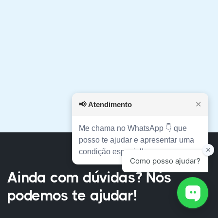
uma Guia de Turismo regularizada.”
Joana Darc
Curso Técnico em Guia de Turismo Nacional e
América do Sul
📢
Atendimento
✕
Me chama no WhatsApp 👇 que
posso te ajudar e apresentar uma
condição especial!
Ainda com dúvidas? Nós
podemos te ajudar!