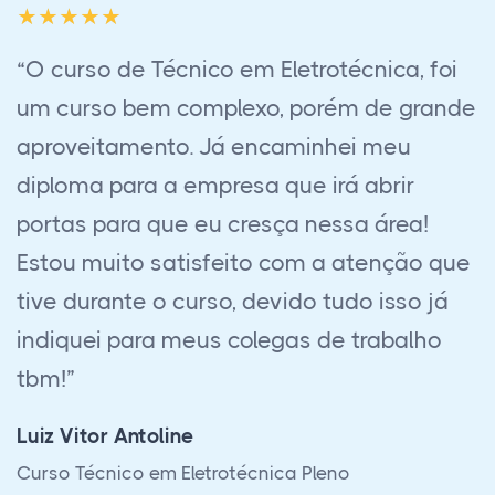
“Foi uma experiência maravilhosa fazer
esse curso em EaD, à principio fiquei com
receio de fazer pois é muito diferente de
curso presencial, requer muita
organização e atenção. No começo fiquei
muito em dúvida se conseguiria fazer
esse curso, mas com o passar do tempo
fui pegando o jeito. Contei muito com a
ajuda dos tutores de cada matéria e do
suporte. Precisava muito fazer esse curso
para poder me cadastrar no MTur e ser