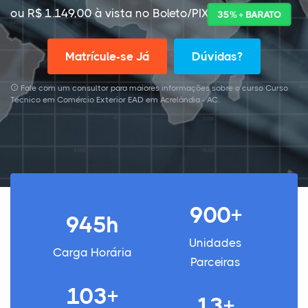
ou R$ 1.149,00 à vista no Boleto/PIX
35% + BARATO
Matrícule-se Já
Dúvidas?
Fale com um consultor para maiores informações sobre o curso Curso
Técnico em Comércio Exterior EAD em Acrelândia - AC.
900+
945h
Unidades
Carga Horária
Parceiras
103+
13+