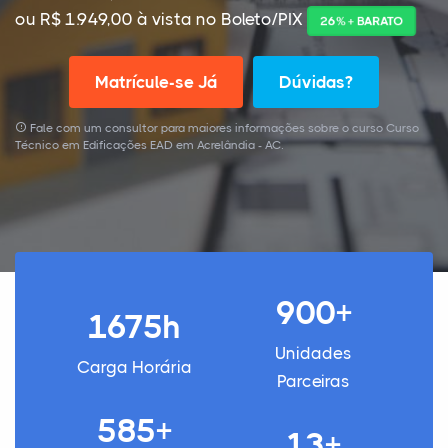
ou R$ 1.949,00 à vista no Boleto/PIX
26% + BARATO
Matrícule-se Já
Dúvidas?
Fale com um consultor para maiores informações sobre o curso Curso
Técnico em Edificações EAD em Acrelândia - AC.
900+
1675h
Unidades
Carga Horária
Parceiras
585+
13+