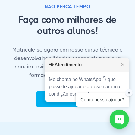
NÃO PERCA TEMPO
Faça como milhares de
outros alunos!
Matricule-se agora em nosso curso técnico e
desenvolva habilidades essenciais para sua
📢
Atendimento
✕
carreira. Invista em seu futuro com a melhor
formação técnica do mercado!
Me chama no WhatsApp 👇 que
posso te ajudar e apresentar uma
condição especial!
Matricule-se Agora!