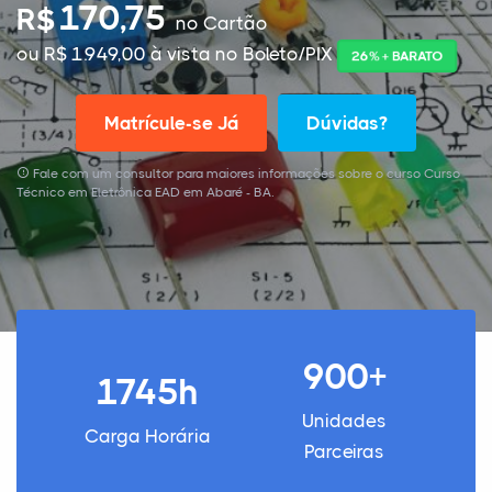
170,75
R$
no Cartão
ou R$ 1.949,00 à vista no Boleto/PIX
26% + BARATO
Matrícule-se Já
Dúvidas?
Fale com um consultor para maiores informações sobre o curso Curso
Técnico em Eletrônica EAD em Abaré - BA.
900+
1745h
Unidades
Carga Horária
Parceiras