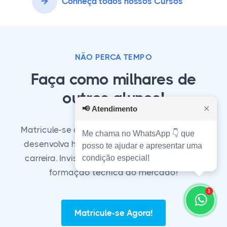
Conheça todos nossos Cursos
NÃO PERCA TEMPO
Faça como milhares de
outros alunos!
📢
Atendimento
✕
Matricule-se agora em nosso curso técnico e
Me chama no WhatsApp 👇 que
desenvolva habilidades essenciais para sua
posso te ajudar e apresentar uma
carreira. Invista em seu futuro com a melhor
condição especial!
formação técnica do mercado!
1
Matricule-se Agora!