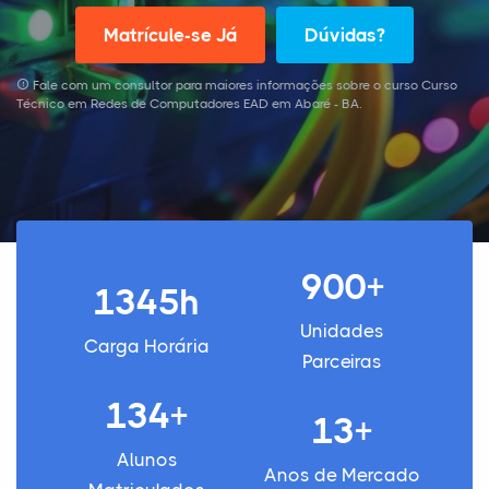
Matrícule-se Já
Dúvidas?
Fale com um consultor para maiores informações sobre o curso Curso
Técnico em Redes de Computadores EAD em Abaré - BA.
900+
1345h
Unidades
Carga Horária
Parceiras
134+
13+
Alunos
Anos de Mercado