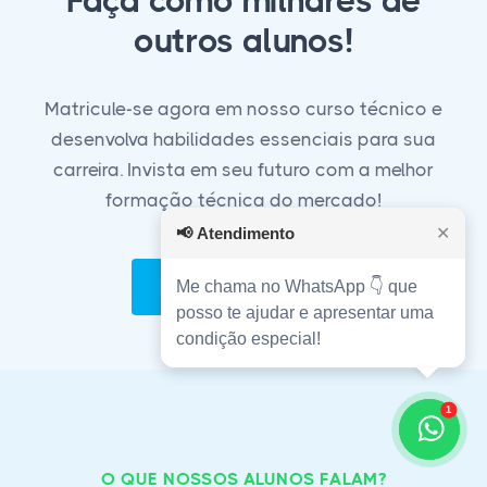
Faça como milhares de
outros alunos!
Matricule-se agora em nosso curso técnico e
desenvolva habilidades essenciais para sua
carreira. Invista em seu futuro com a melhor
formação técnica do mercado!
📢
Atendimento
✕
Matricule-se Agora!
Me chama no WhatsApp 👇 que
posso te ajudar e apresentar uma
condição especial!
1
O QUE NOSSOS ALUNOS FALAM?