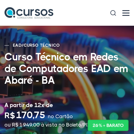
EAD
/
CURSO TÉCNICO
Curso Técnico em Redes
de Computadores EAD em
Abaré - BA
A partir de 12x de
170,75
R$
no Cartão
ou R$ 1.949,00 à vista no Boleto/PIX
26% + BARATO