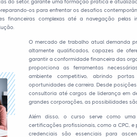
as do setor, garante uma formação prática e atualiza
preparando-os para enfrentar os desafios contemporâ
s financeiras complexas até a navegação pelas i
lução.
O mercado de trabalho atual demanda pro
altamente qualificados, capazes de ofere
garantir a conformidade financeira das org
proporciona as ferramentas necessári
ambiente competitivo, abrindo port
oportunidades de carreira. Desde posiçõ
consultoria até cargos de liderança em d
grandes corporações, as possibilidades são
Além disso, o curso serve como uma 
certificações profissionais, como a CPC, e 
credenciais são essenciais para asce