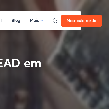
I
Blog
Mais
Matricule-se Já
 EAD em