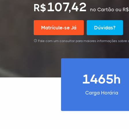
107,42
R$
no Cartão
ou R$
Matrícule-se Já
Dúvidas?
Fale com um consultor para maiores informações sobre 
1465h
Carga Horária