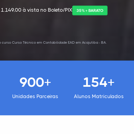
 1.149,00 à vista no Boleto/PIX
35% + BARATO
o curso Curso Técnico em Contabilidade EAD em Acajutiba - BA.
900+
154+
Unidades Parceiras
Alunos Matriculados