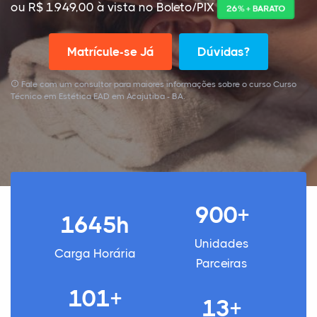
ou R$ 1.949,00 à vista no Boleto/PIX
26% + BARATO
Matrícule-se Já
Dúvidas?
Fale com um consultor para maiores informações sobre o curso Curso
Técnico em Estética EAD em Acajutiba - BA.
900+
1645h
Unidades
Carga Horária
Parceiras
101+
13+