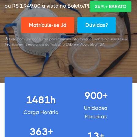
ou R$ 1.949,00 à vista no Boleto/PIX
26% + BARATO
Matrícule-se Já
Dúvidas?
Fale com um consultor para maiores informações sobre o curso Curso
Técnico em Segurança do Trabalho EAD em Acajutiba - BA.
900+
1481h
Unidades
Carga Horária
Parceiras
363+
13+