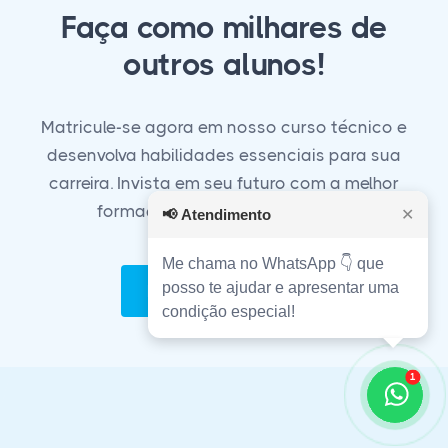
Faça como milhares de
outros alunos!
Matricule-se agora em nosso curso técnico e
desenvolva habilidades essenciais para sua
carreira. Invista em seu futuro com a melhor
formação técnica do mercado!
📢
Atendimento
✕
Me chama no WhatsApp 👇 que
posso te ajudar e apresentar uma
Matricule-se Agora!
condição especial!
1