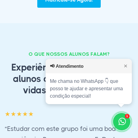
O QUE NOSSOS ALUNOS FALAM?
Experiências autênticas de
📢
Atendimento
✕
alunos que mudaram suas
Me chama no WhatsApp 👇 que
vidas com o QCursos
posso te ajudar e apresentar uma
condição especial!
1
“Empresa muito séria e profissional,