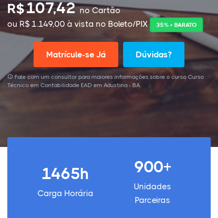
107,42
R$
no Cartão
ou R$ 1.149,00 à vista no Boleto/PIX
35% + BARATO
Matrícule-se Já
Dúvidas?
Fale com um consultor para maiores informações sobre o curso Curso
Técnico em Contabilidade EAD em Adustina - BA.
900+
1465h
Unidades
Carga Horária
Parceiras