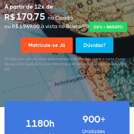
A partir de 12x de
170,75
R$
no Cartão
ou R$ 1.949,00 à vista no Boleto/PIX
26% + BARATO
Matrícule-se Já
Dúvidas?
Fale com um consultor para maiores informações sobre o curso Curso
Técnico em Guia de Turismo Nacional e América do Sul EAD em Adustina -
BA.
900+
1180h
Unidades