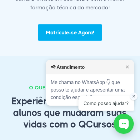
formação técnica do mercado!
Matricule-se Agora!
📢
Atendimento
✕
Me chama no WhatsApp 👇 que
O QUE NOSSOS ALUNOS FALAM?
posso te ajudar e apresentar uma
condição especial!
Experiências autênticas de
alunos que mudaram suas
vidas com o QCursos