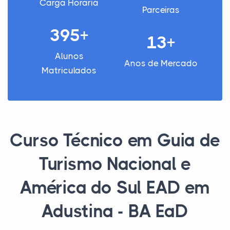
Carga Horária
Parceiras
395+
13+
Alunos
Anos de Mercado
Matriculados
Curso Técnico em Guia de
Turismo Nacional e
América do Sul EAD em
Adustina - BA EaD