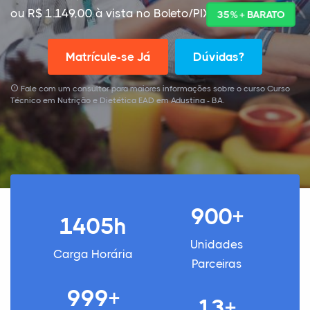
ou R$ 1.149,00 à vista no Boleto/PIX
35% + BARATO
Matrícule-se Já
Dúvidas?
Fale com um consultor para maiores informações sobre o curso Curso
Técnico em Nutrição e Dietética EAD em Adustina - BA.
900+
1405h
Unidades
Carga Horária
Parceiras
999+
13+