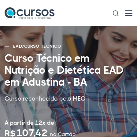
EAD
/
CURSO TÉCNICO
Curso Técnico em
Nutrição e Dietética EAD
em Adustina - BA
Curso reconhecido pelo MEC
A partir de 12x de
107,42
R$
no Cartão