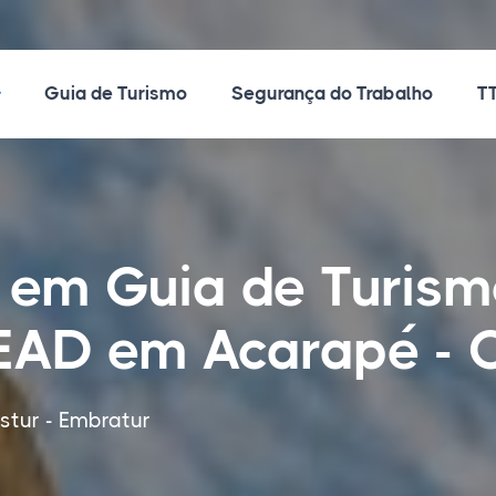
ossos Cursos
Guia de Turismo
Segurança do Trabalho
TT
 em Guia de Turis
 EAD em Acarapé - 
tur - Embratur