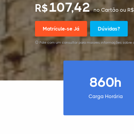
107,42
R$
no Cartão
ou R$
Matrícule-se Já
Dúvidas?
Fale com um consultor para maiores informações sobre o
860h
Carga Horária