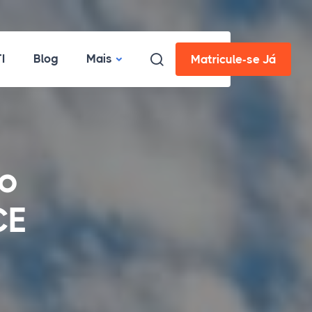
I
Blog
Mais
Matricule-se Já
mo
CE