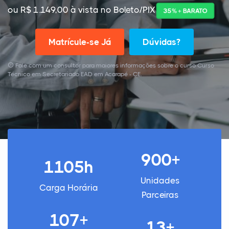
ou R$ 1.149,00 à vista no Boleto/PIX
35% + BARATO
Matrícule-se Já
Dúvidas?
Fale com um consultor para maiores informações sobre o curso Curso
Técnico em Secretariado EAD em Acarapé - CE.
900+
1105h
Unidades
Carga Horária
Parceiras
107+
13+