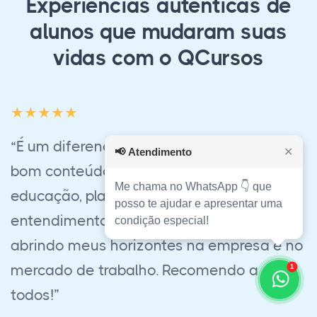
Experiências autênticas de
alunos que mudaram suas
vidas com o QCursos
“Acabei o curso de Corretor de Imóveis foi
📢
Atendimento
✕
muito bom, estava receoso quanto à fazer
Me chama no WhatsApp 👇 que
o EAD, mas realmente funciona e ajudou
posso te ajudar e apresentar uma
muito em minha preparação profissional,
condição especial!
sem contar no ótimo atendimento e
suporte sempre dado pela equipe, tirando
1
todas as dúvidas e auxiliando em todo o