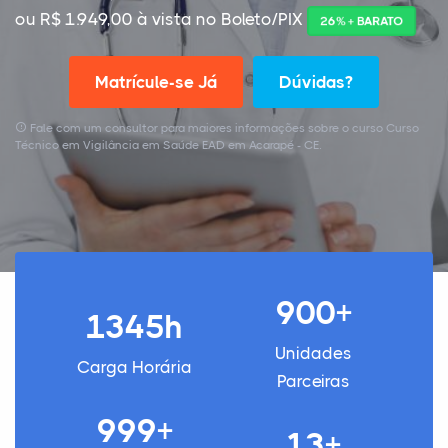
ou R$ 1.949,00 à vista no Boleto/PIX
26% + BARATO
Matrícule-se Já
Dúvidas?
Fale com um consultor para maiores informações sobre o curso Curso
Técnico em Vigilância em Saúde EAD em Acarapé - CE.
900+
1345h
Unidades
Carga Horária
Parceiras
999+
13+