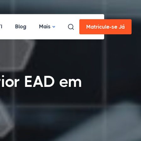
I
Blog
Mais
Matricule-se Já
rior EAD em