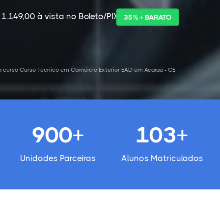
 1.149,00 à vista no Boleto/PIX
35% + BARATO
 curso Curso Técnico em Comércio Exterior EAD em Acaraú - CE.
900+
103+
Unidades Parceiras
Alunos Matriculados