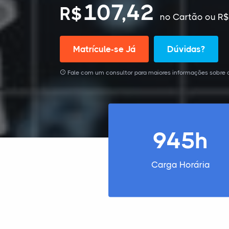
107,42
R$
no Cartão
ou R$
Matrícule-se Já
Dúvidas?
Fale com um consultor para maiores informações sobre o
945h
Carga Horária