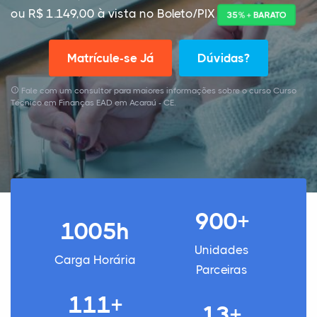
ou R$ 1.149,00 à vista no Boleto/PIX
35% + BARATO
Matrícule-se Já
Dúvidas?
Fale com um consultor para maiores informações sobre o curso Curso
Técnico em Finanças EAD em Acaraú - CE.
900+
1005h
Unidades
Carga Horária
Parceiras
111+
13+