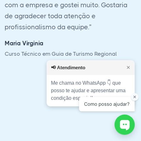
muito bom, estava receoso quanto à fazer
o EAD, mas realmente funciona e ajudou
muito em minha preparação profissional,
sem contar no ótimo atendimento e
suporte sempre dado pela equipe, tirando
todas as dúvidas e auxiliando em todo o
📢
Atendimento
✕
processo. Só tenho a agradecer.”
Me chama no WhatsApp 👇 que
Fernando Gama Rahal
posso te ajudar e apresentar uma
Curso Técnico em Transações Imobiliárias
condição especial!