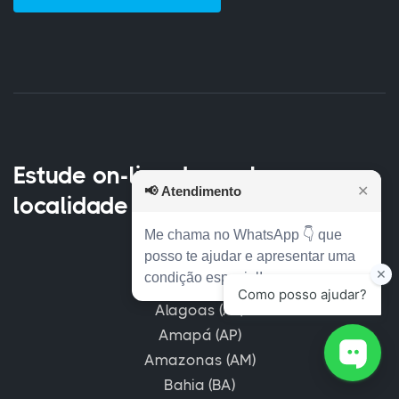
Estude on-line de qualquer
📢
Atendimento
✕
localidade
Me chama no WhatsApp 👇 que
posso te ajudar e apresentar uma
condição especial!
Acre (AC)
Alagoas (AL)
Amapá (AP)
Amazonas (AM)
Bahia (BA)