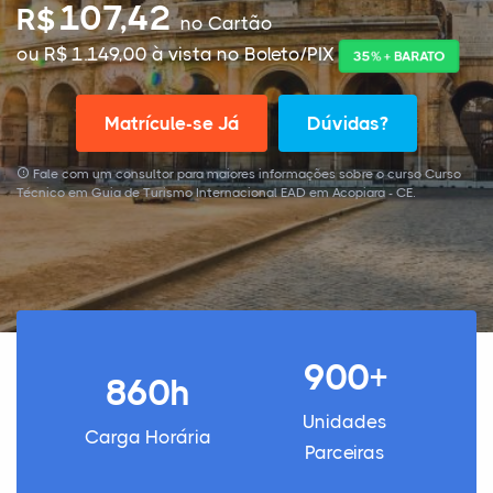
107,42
R$
no Cartão
ou R$ 1.149,00 à vista no Boleto/PIX
35% + BARATO
Matrícule-se Já
Dúvidas?
Fale com um consultor para maiores informações sobre o curso Curso
Técnico em Guia de Turismo Internacional EAD em Acopiara - CE.
900+
860h
Unidades
Carga Horária
Parceiras