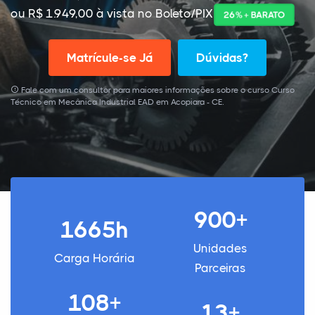
ou R$ 1.949,00 à vista no Boleto/PIX
26% + BARATO
Matrícule-se Já
Dúvidas?
Fale com um consultor para maiores informações sobre o curso Curso
Técnico em Mecânica Industrial EAD em Acopiara - CE.
900+
1665h
Unidades
Carga Horária
Parceiras
108+
13+