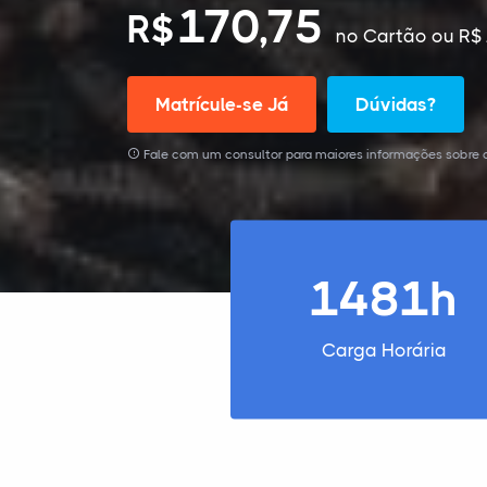
170,75
R$
no Cartão
ou R$ 
Matrícule-se Já
Dúvidas?
Fale com um consultor para maiores informações sobre 
1481h
Carga Horária