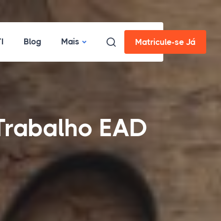
I
Blog
Mais
Matricule-se Já
Trabalho EAD