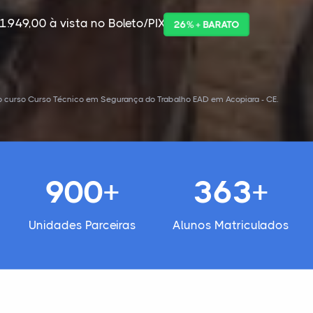
1.949,00 à vista no Boleto/PIX
26% + BARATO
o curso Curso Técnico em Segurança do Trabalho EAD em Acopiara - CE.
900+
363+
Unidades Parceiras
Alunos Matriculados