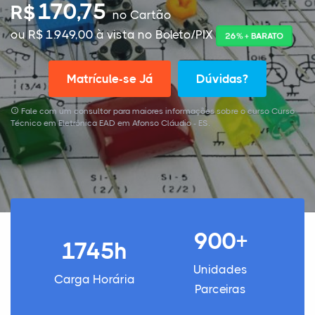
170,75
R$
no Cartão
ou R$ 1.949,00 à vista no Boleto/PIX
26% + BARATO
Matrícule-se Já
Dúvidas?
Fale com um consultor para maiores informações sobre o curso Curso
Técnico em Eletrônica EAD em Afonso Cláudio - ES.
900+
1745h
Unidades
Carga Horária
Parceiras