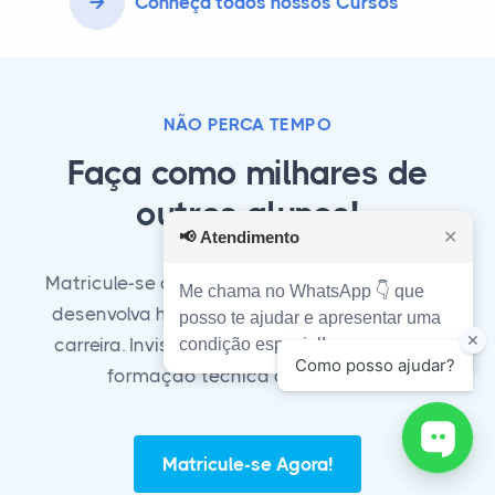
Conheça todos nossos Cursos
NÃO PERCA TEMPO
Faça como milhares de
outros alunos!
📢
Atendimento
✕
Matricule-se agora em nosso curso técnico e
Me chama no WhatsApp 👇 que
desenvolva habilidades essenciais para sua
posso te ajudar e apresentar uma
carreira. Invista em seu futuro com a melhor
condição especial!
formação técnica do mercado!
Matricule-se Agora!