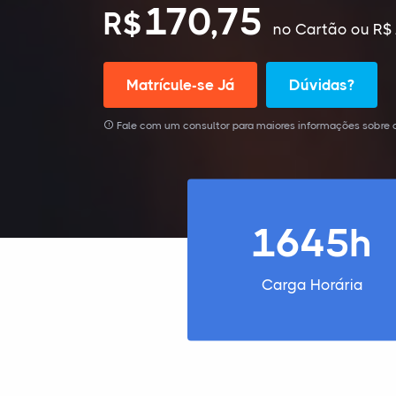
170,75
R$
no Cartão
ou R$ 
Matrícule-se Já
Dúvidas?
Fale com um consultor para maiores informações sobre o
1645h
Carga Horária