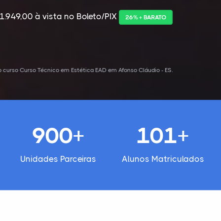
1.949,00 à vista no Boleto/PIX
26% + BARATO
 curso Curso Técnico em Estética EAD em Afonso Cláudio - ES.
900+
101+
Unidades Parceiras
Alunos Matriculados