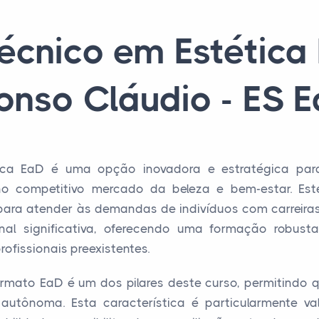
écnico em Estétic
onso Cláudio - ES 
ica EaD é uma opção inovadora e estratégica para
 no competitivo mercado da beleza e bem-estar. Es
para atender às demandas de indivíduos com carreira
onal significativa, oferecendo uma formação robus
fissionais preexistentes.
 formato EaD é um dos pilares deste curso, permitindo
utônoma. Esta característica é particularmente val