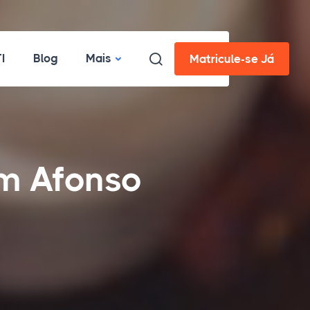
I
Blog
Mais
Matricule-se Já
em Afonso