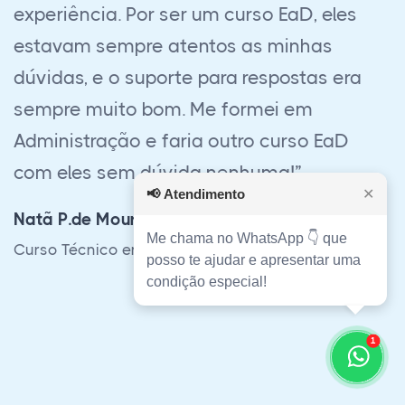
certamente traz uma capacidade técnica
incrível. Fiz Eletrotécnica, já tinha feito
Eletromecânica em uma escola de
respeito aqui na região e posso dizer: Este
curso me capacitou muito mais do que o
presencial. Eu elevei muito meu nível de
📢
Atendimento
✕
trabalho, alcançando mais respeito com
meus colegas de trabalho e superiores.”
Me chama no WhatsApp 👇 que
posso te ajudar e apresentar uma
Yuri C.M.Oliveira
condição especial!
Curso Técnico em Eletrotécnica Pleno
1