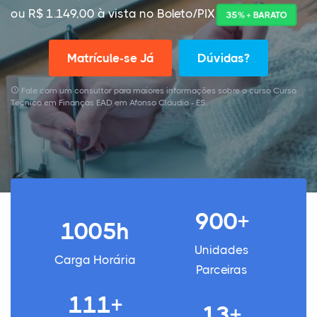
ou R$ 1.149,00 à vista no Boleto/PIX
35% + BARATO
Matrícule-se Já
Dúvidas?
Fale com um consultor para maiores informações sobre o curso Curso
Técnico em Finanças EAD em Afonso Cláudio - ES.
900+
1005h
Unidades
Carga Horária
Parceiras
111+
13+