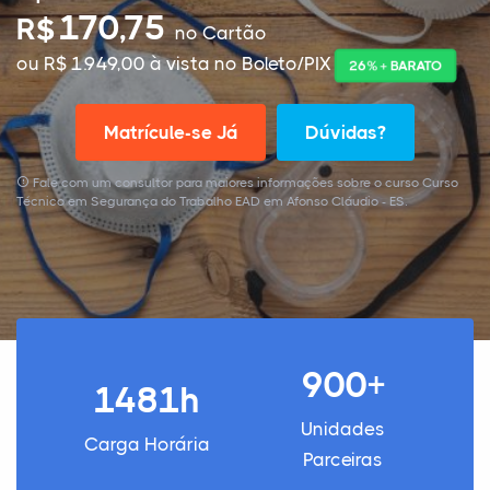
170,75
R$
no Cartão
ou R$ 1.949,00 à vista no Boleto/PIX
26% + BARATO
Matrícule-se Já
Dúvidas?
Fale com um consultor para maiores informações sobre o curso Curso
Técnico em Segurança do Trabalho EAD em Afonso Cláudio - ES.
900+
1481h
Unidades
Carga Horária
Parceiras