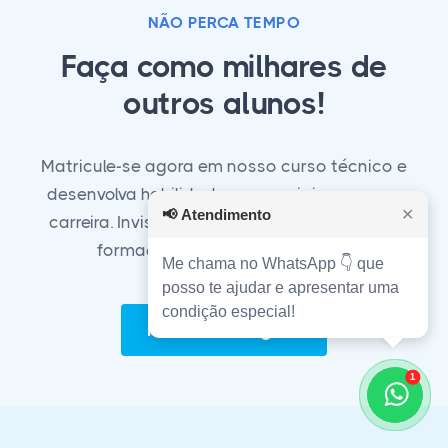
NÃO PERCA TEMPO
Faça como milhares de
outros alunos!
Matricule-se agora em nosso curso técnico e
desenvolva habilidades essenciais para sua
📢
Atendimento
✕
carreira. Invista em seu futuro com a melhor
formação técnica do mercado!
Me chama no WhatsApp 👇 que
posso te ajudar e apresentar uma
condição especial!
Matricule-se Agora!
1