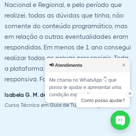
turismo Nacional e Regional), graças a
Deus e a vocês. Toda equipe me ajudou
muito desde o início. Muito obrigado de
coração por tudo!”
Clovis C. Souza
Curso Técnico em Guia de Turismo Nacional e
📢
Atendimento
✕
América do Sul
Me chama no WhatsApp 👇 que
posso te ajudar e apresentar uma
condição especial!