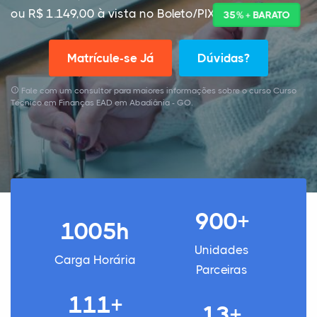
ou R$ 1.149,00 à vista no Boleto/PIX
35% + BARATO
Matrícule-se Já
Dúvidas?
Fale com um consultor para maiores informações sobre o curso Curso
Técnico em Finanças EAD em Abadiânia - GO.
900+
1005h
Unidades
Carga Horária
Parceiras
111+
13+