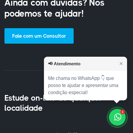
Ainda com dúvidas? Nós
podemos te ajudar!
Fale com um Consultor
📢
Atendimento
✕
Me chama no WhatsApp 👇 que
posso te ajudar e apresentar uma
condição especial!
Estude on-line de qualquer
localidade
1