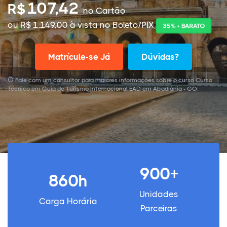
107,42
R$
no Cartão
ou R$ 1.149,00 à vista no Boleto/PIX
35% + BARATO
Matrícule-se Já
Dúvidas?
Fale com um consultor para maiores informações sobre o curso Curso
Técnico em Guia de Turismo Internacional EAD em Abadiânia - GO.
900+
860h
Unidades
Carga Horária
Parceiras