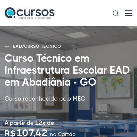
EAD
/
CURSO TÉCNICO
Curso Técnico em
Infraestrutura Escolar EAD
em Abadiânia - GO
Curso reconhecido pelo MEC
A partir de 12x de
107,42
R$
no Cartão