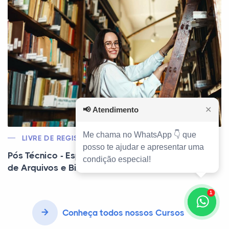
📢
Atendimento
✕
Me chama no WhatsApp 👇 que
LIVRE DE REGISTRO
posso te ajudar e apresentar uma
Pós Técnico - Especialização Técnica em Gestão
condição especial!
de Arquivos e Biblioteca
1
Conheça todos nossos Cursos