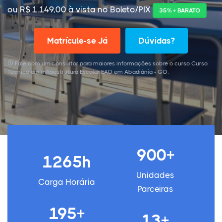
ou R$ 1.149,00 à vista no Boleto/PIX
35% + BARATO
Matrícule-se Já
Dúvidas?
Fale com um consultor para maiores informações sobre o curso Curso
Técnico em Infraestrutura Escolar EAD em Abadiânia - GO.
900+
1265h
Unidades
Carga Horária
Parceiras
195+
13+