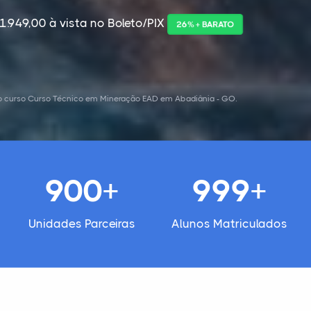
1.949,00 à vista no Boleto/PIX
26% + BARATO
o curso Curso Técnico em Mineração EAD em Abadiânia - GO.
900+
999+
Unidades Parceiras
Alunos Matriculados