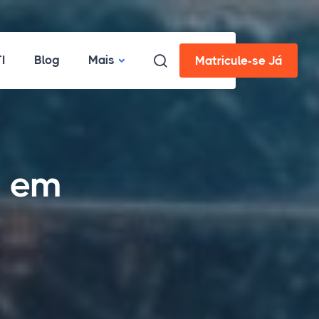
I
Blog
Mais
Matricule-se Já
D em