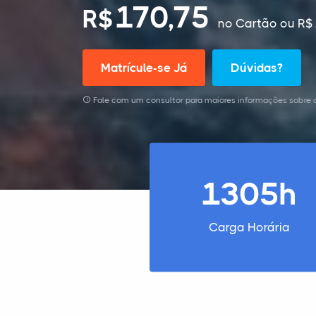
170,75
R$
no Cartão
ou R$ 
Matrícule-se Já
Dúvidas?
Fale com um consultor para maiores informações sobre 
1305h
Carga Horária