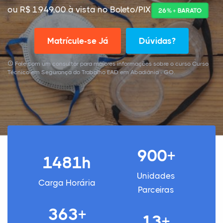
ou R$ 1.949,00 à vista no Boleto/PIX
26% + BARATO
Matrícule-se Já
Dúvidas?
Fale com um consultor para maiores informações sobre o curso Curso
Técnico em Segurança do Trabalho EAD em Abadiânia - GO.
900+
1481h
Unidades
Carga Horária
Parceiras
363+
13+