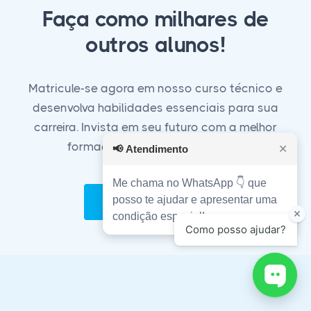
Faça como milhares de
outros alunos!
Matricule-se agora em nosso curso técnico e
desenvolva habilidades essenciais para sua
carreira. Invista em seu futuro com a melhor
formação técnica do mercado!
📢
Atendimento
✕
Me chama no WhatsApp 👇 que
posso te ajudar e apresentar uma
Matricule-se Agora!
condição especial!