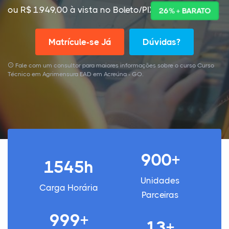
ou R$ 1.949,00 à vista no Boleto/PIX
26% + BARATO
Matrícule-se Já
Dúvidas?
Fale com um consultor para maiores informações sobre o curso Curso
Técnico em Agrimensura EAD em Acreúna - GO.
900+
1545h
Unidades
Carga Horária
Parceiras
999+
13+