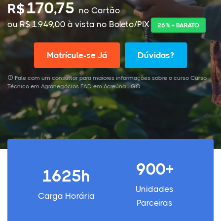
170,75
R$
no Cartão
ou R$ 1.949,00 à vista no Boleto/PIX
26% + BARATO
Matrícule-se Já
Dúvidas?
Fale com um consultor para maiores informações sobre o curso Curso
Técnico em Agronegócios EAD em Acreúna - GO.
900+
1625h
Unidades
Carga Horária
Parceiras