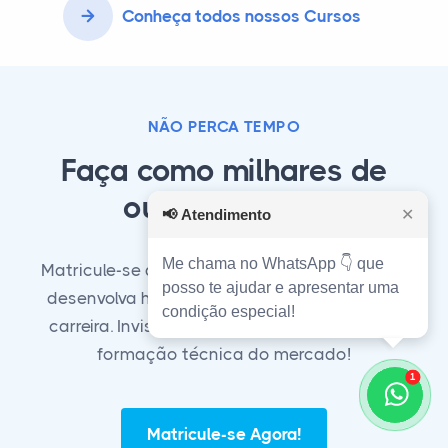
Conheça todos nossos Cursos
NÃO PERCA TEMPO
Faça como milhares de
outros alunos!
📢
Atendimento
✕
Me chama no WhatsApp 👇 que
Matricule-se agora em nosso curso técnico e
posso te ajudar e apresentar uma
desenvolva habilidades essenciais para sua
condição especial!
carreira. Invista em seu futuro com a melhor
formação técnica do mercado!
1
Matricule-se Agora!