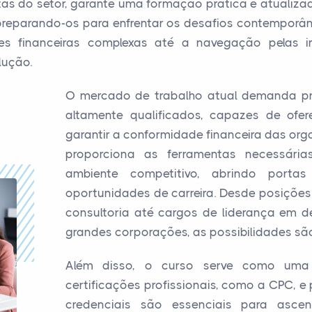
as do setor, garante uma formação prática e atualiza
preparando-os para enfrentar os desafios contemporâ
s financeiras complexas até a navegação pelas i
lução.
O mercado de trabalho atual demanda pro
altamente qualificados, capazes de ofere
garantir a conformidade financeira das org
proporciona as ferramentas necessári
ambiente competitivo, abrindo port
oportunidades de carreira. Desde posiçõ
consultoria até cargos de liderança em d
grandes corporações, as possibilidades são
Além disso, o curso serve como uma 
certificações profissionais, como a CPC, e 
credenciais são essenciais para asce