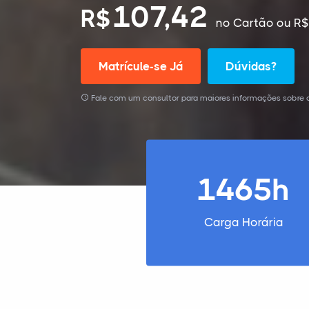
107,42
R$
no Cartão
ou R$
Matrícule-se Já
Dúvidas?
Fale com um consultor para maiores informações sobre 
1465h
Carga Horária