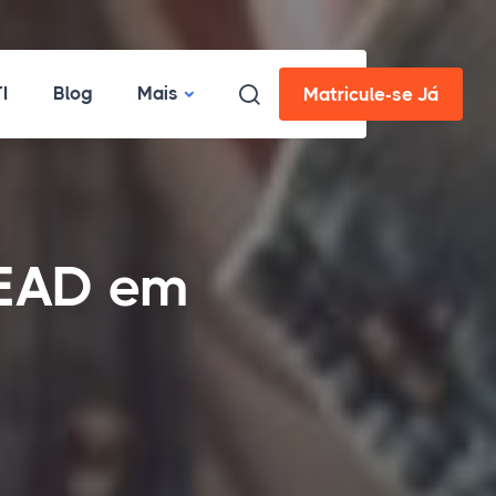
I
Blog
Mais
Matricule-se Já
 EAD em