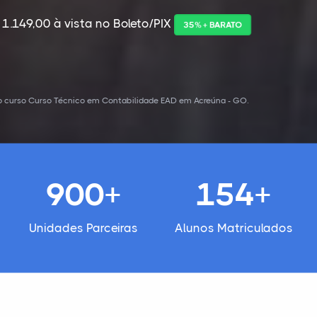
 1.149,00 à vista no Boleto/PIX
35% + BARATO
o curso Curso Técnico em Contabilidade EAD em Acreúna - GO.
900+
154+
Unidades Parceiras
Alunos Matriculados