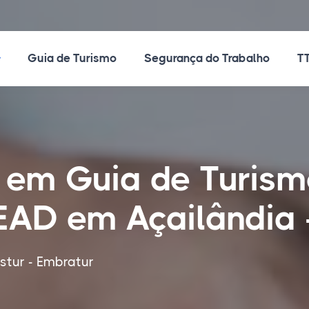
ossos Cursos
Guia de Turismo
Segurança do Trabalho
TT
 em Guia de Turism
 EAD em Açailândia
tur - Embratur