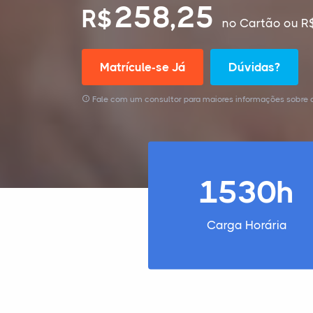
258,25
R$
no Cartão
ou R$
Matrícule-se Já
Dúvidas?
Fale com um consultor para maiores informações sobre o
1530h
Carga Horária