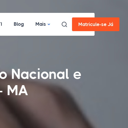
I
Blog
Mais
Matricule-se Já
o Nacional e
 - MA