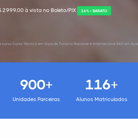
 2.999,00 à vista no Boleto/PIX
16% + BARATO
 curso Curso Técnico em Guia de Turismo Nacional e Internacional EAD em Açai
900+
116+
Unidades Parceiras
Alunos Matriculados