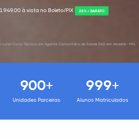
1.949,00 à vista no Boleto/PIX
26% + BARATO
 o curso Curso Técnico em Agente Comunitário de Saúde EAD em Abaeté - MG.
900+
999+
Unidades Parceiras
Alunos Matriculados