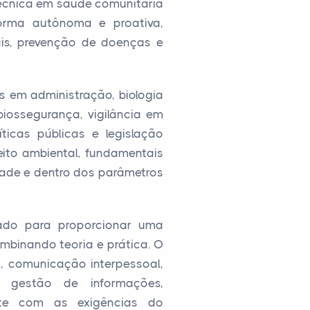
técnica em saúde comunitária
forma autônoma e proativa,
is, prevenção de doenças e
em administração, biologia
biossegurança, vigilância em
íticas públicas e legislação
eito ambiental, fundamentais
ade e dentro dos parâmetros
rado para proporcionar uma
mbinando teoria e prática. O
a, comunicação interpessoal,
e gestão de informações,
nte com as exigências do