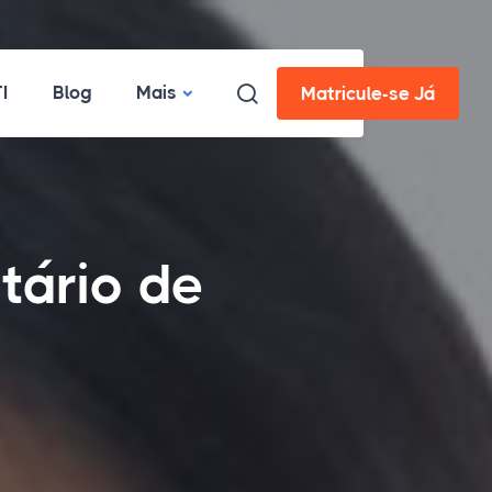
I
Blog
Mais
Matricule-se Já
tário de