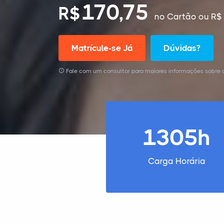
170,75
R$
no Cartão
ou R$ 
Matrícule-se Já
Dúvidas?
Fale com um consultor para maiores informações sobre
1305h
Carga Horária