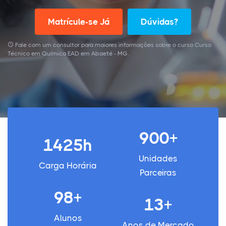
Matrícule-se Já
Dúvidas?
Fale com um consultor para maiores informações sobre o curso Curso
Técnico em Química EAD em Abaeté - MG.
900+
1425h
Unidades
Carga Horária
Parceiras
98+
13+
Alunos
Anos de Mercado