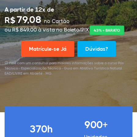
A partir de 12x de
79,08
R$
no Cartão
ou R$ 849,00 à vista no Boleto/PIX
43% + BARATO
Matrícule-se Já
Dúvidas?
Fale com um consultor para maiores informações sobre o curso Pós
Técnico - Especialização Técnica - Guia em Atrativo Turístico Natural
EAD/LIVRE em Abaeté - MG.
900+
370h