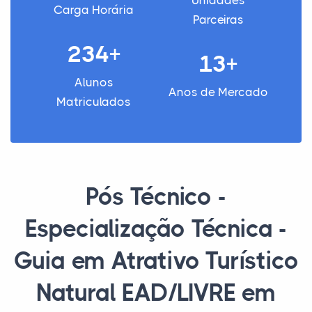
Unidades
Carga Horária
Parceiras
234+
13+
Alunos
Anos de Mercado
Matriculados
Pós Técnico -
Especialização Técnica -
Guia em Atrativo Turístico
Natural EAD/LIVRE em