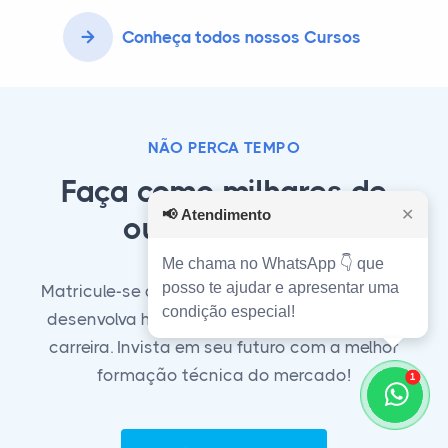
Conheça todos nossos Cursos
NÃO PERCA TEMPO
Faça como milhares de
📢
Atendimento
✕
outros alunos!
Me chama no WhatsApp 👇 que
posso te ajudar e apresentar uma
Matricule-se agora em nosso curso técnico e
condição especial!
desenvolva habilidades essenciais para sua
carreira. Invista em seu futuro com a melhor
formação técnica do mercado!
1