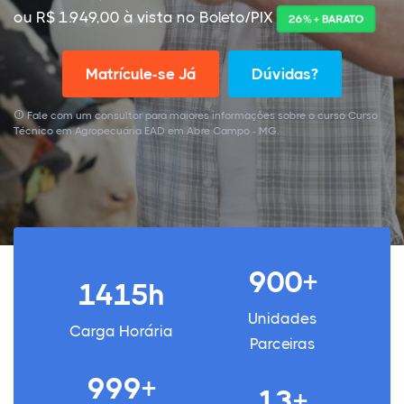
ou R$ 1.949,00 à vista no Boleto/PIX
26% + BARATO
Matrícule-se Já
Dúvidas?
Fale com um consultor para maiores informações sobre o curso Curso
Técnico em Agropecuária EAD em Abre Campo - MG.
900+
1415h
Unidades
Carga Horária
Parceiras
999+
13+