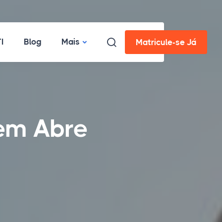
I
Blog
Mais
Matricule-se Já
 em Abre