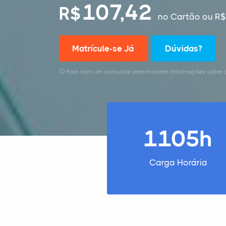
107,42
R$
no Cartão
ou R$
Matrícule-se Já
Dúvidas?
Fale com um consultor para maiores informações sobre 
1105h
Carga Horária