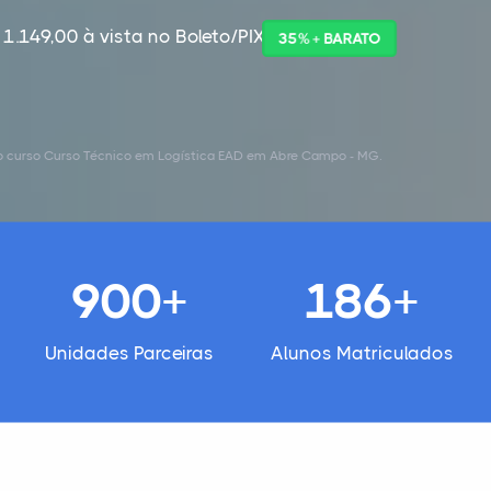
 1.149,00 à vista no Boleto/PIX
35% + BARATO
o curso Curso Técnico em Logística EAD em Abre Campo - MG.
900+
186+
Unidades Parceiras
Alunos Matriculados