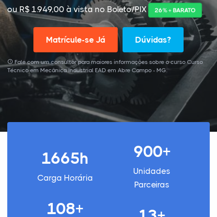
ou R$ 1.949,00 à vista no Boleto/PIX
26% + BARATO
Matrícule-se Já
Dúvidas?
Fale com um consultor para maiores informações sobre o curso Curso
Técnico em Mecânica Industrial EAD em Abre Campo - MG.
900+
1665h
Unidades
Carga Horária
Parceiras
108+
13+