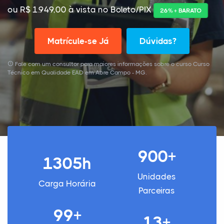
ou R$ 1.949,00 à vista no Boleto/PIX
26% + BARATO
Matrícule-se Já
Dúvidas?
Fale com um consultor para maiores informações sobre o curso Curso
Técnico em Qualidade EAD em Abre Campo - MG.
900+
1305h
Unidades
Carga Horária
Parceiras
99+
13+