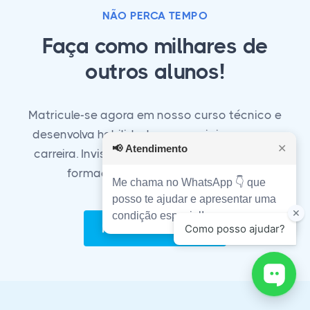
NÃO PERCA TEMPO
Faça como milhares de
outros alunos!
Matricule-se agora em nosso curso técnico e
desenvolva habilidades essenciais para sua
📢
Atendimento
✕
carreira. Invista em seu futuro com a melhor
formação técnica do mercado!
Me chama no WhatsApp 👇 que
posso te ajudar e apresentar uma
condição especial!
Matricule-se Agora!