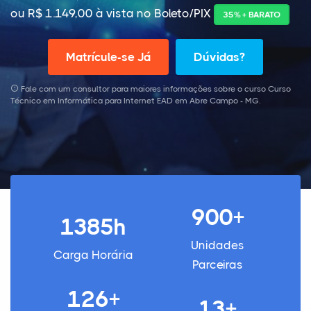
ou R$ 1.149,00 à vista no Boleto/PIX
35% + BARATO
Matrícule-se Já
Dúvidas?
Fale com um consultor para maiores informações sobre o curso Curso
Técnico em Informática para Internet EAD em Abre Campo - MG.
900+
1385h
Unidades
Carga Horária
Parceiras
126+
13+